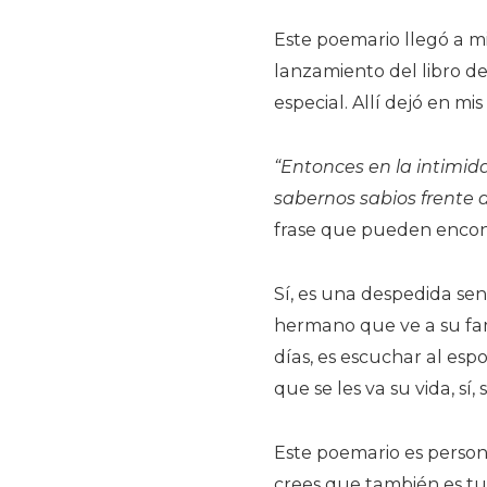
Este poemario llegó a m
lanzamiento del libro de
especial. Allí dejó en mi
“Entonces en la intimid
sabernos sabios frente a
frase que pueden encont
Sí, es una despedida se
hermano que ve a su fami
días, es escuchar al esp
que se les va su vida, sí
Este poemario es personal
crees que también es tu