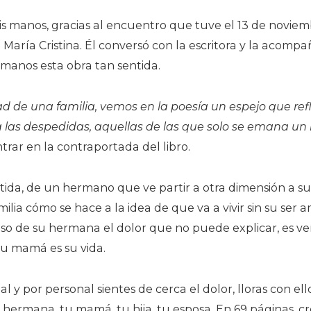
is manos, gracias al encuentro que tuve el 13 de noviem
 María Cristina. Él conversó con la escritora y la aco
s manos esta obra tan sentida.
ad de una familia, vemos en la poesía un espejo que re
 las despedidas, aquellas de las que solo se emana un l
rar en la contraportada del libro.
ntida, de un hermano que ve partir a otra dimensión a s
lia cómo se hace a la idea de que va a vivir sin su ser a
oso de su hermana el dolor que no puede explicar, es ver
, su mamá es su vida.
 y por personal sientes de cerca el dolor, lloras con ell
 hermana, tu mamá, tu hija, tu esposa. En 69 páginas, 