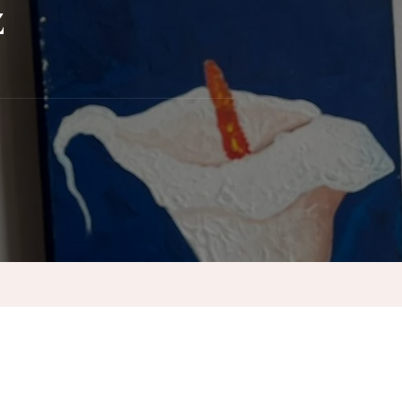
z
io
do
z