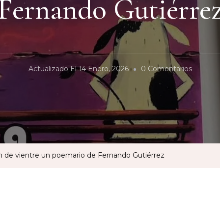
Fernando Gutiérre
En
Actualizado El
14 Enero, 2026
0 Comentarios
Corazón
De
Vientre
Un
Poemar
De
n de vientre un poemario de Fernando Gutiérrez
Fernan
Gutiérre