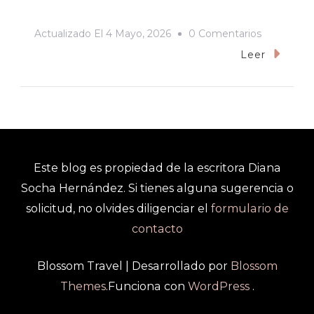
En
Actualizado El
4 Mayo, 2026
0 Comentarios
Libro
Leer
Miradas
Anfibias
Ficciones
Con
Orlando
Este blog es propiedad de la escritora Diana
Fals
Socha Hernández. Si tienes alguna sugerencia o
Borda
solicitud, no olvides diligenciar el
formulario de
contacto
Blossom Travel | Desarrollado por
Blossom
Themes
.Funciona con
WordPress
.