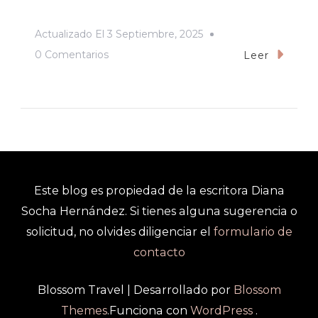
Actualizado El
3 Septiembre, 2025
En
0 Comentarios
Leer
La
Mujer
En
La
Escritura,
Un
Este blog es propiedad de la escritora Diana
Homenaje
Socha Hernández. Si tienes alguna sugerencia o
En
solicitud, no olvides diligenciar el
formulario de
El
contacto
Día
De
Blossom Travel | Desarrollado por
Blossom
La
Themes
.Funciona con
WordPress
.