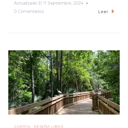
Actualizado El
11 Septiembre, 2024
En
0 Comentarios
Leer
Perder
A
Un
Ser
Amado,
Es
Caer
Al
Vacío
CUENTA
RESEÑA LIBRO