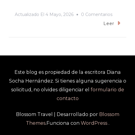
En
Actualizado El
4 Mayo, 2026
0 Comentarios
Libro
Leer
Miradas
Anfibias
Ficciones
Con
Orlando
Este blog es propiedad de la escritora Diana
Fals
Socha Hernández. Si tienes alguna sugerencia o
Borda
solicitud, no olvides diligenciar el
formulario de
contacto
Blossom Travel | Desarrollado por
Blossom
Themes
.Funciona con
WordPress
.