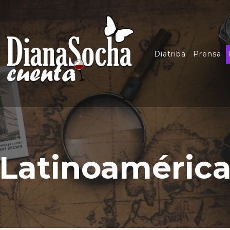
Diatriba
Prensa
Latinoaméric