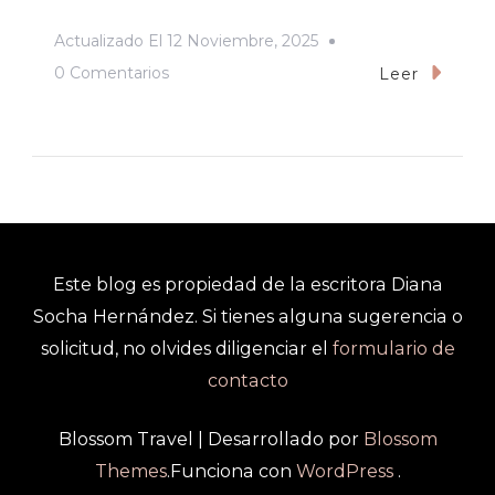
Actualizado El
12 Noviembre, 2025
En
0 Comentarios
Leer
Letras
En
Voz
Alta,
Evento
Noviembre
Este blog es propiedad de la escritora Diana
Socha Hernández. Si tienes alguna sugerencia o
solicitud, no olvides diligenciar el
formulario de
contacto
Blossom Travel | Desarrollado por
Blossom
Themes
.Funciona con
WordPress
.