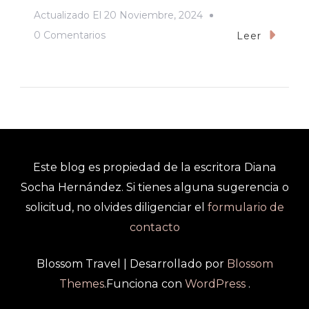
Actualizado El
20 Noviembre, 2024
En
0 Comentarios
Leer
“Esta
Generación
No
Escucha
Radio
Tradicional,
Este blog es propiedad de la escritora Diana
Por
Socha Hernández. Si tienes alguna sugerencia o
Eso
solicitud, no olvides diligenciar el
formulario de
La
contacto
Radio
Se
Blossom Travel | Desarrollado por
Blossom
Expande”
Themes
.Funciona con
WordPress
.