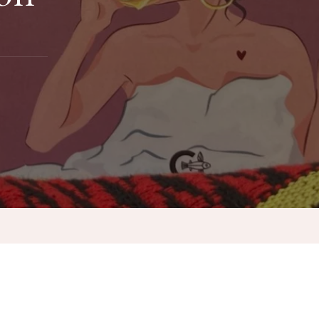
,
ción”