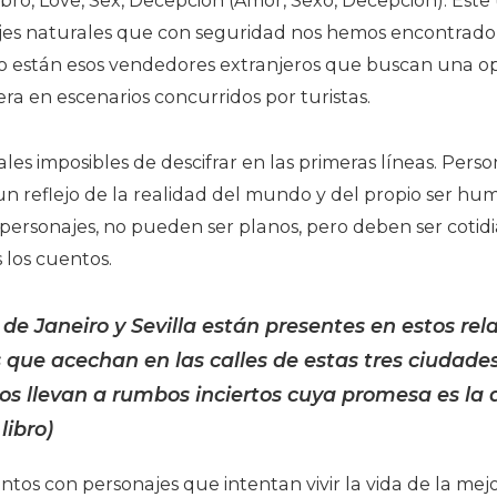
 libro, Love, Sex, Decepción (Amor, Sexo, Decepción). Este
ajes naturales que con seguridad nos hemos encontrado
nto están esos vendedores extranjeros que buscan una op
era en escenarios concurridos por turistas.
ales imposibles de descifrar en las primeras líneas. Per
un reflejo de la realidad del mundo y del propio ser hum
personajes, no pueden ser planos, pero deben ser cotidia
los cuentos.
 de Janeiro y Sevilla están presentes en estos rel
 que acechan en las calles de estas tres ciudade
jos llevan a rumbos inciertos cuya promesa es la 
libro)
ntos con personajes que intentan vivir la vida de la mej