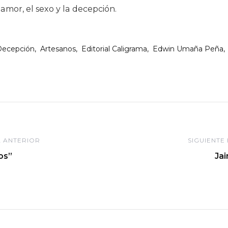
amor, el sexo y la decepción.
Decepción
Artesanos
Editorial Caligrama
Edwin Umaña Peña
ón
 ANTERIOR
SIGUIENTE
os”
Ja