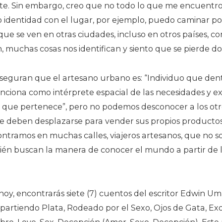
ante. Sin embargo, creo que no todo lo que me encuentro
o identidad con el lugar, por ejemplo, puedo caminar por
ue se ven en otras ciudades, incluso en otros países, c
n, muchas cosas nos identifican y siento que se pierde
seguran que el artesano urbano es: “Individuo que den
nciona como intérprete espacial de las necesidades y ex
que pertenece”, pero no podemos desconocer a los otro
ue deben desplazarse para vender sus propios productos,
ntramos en muchas calles, viajeros artesanos, que no so
ién buscan la manera de conocer el mundo a partir de l
y, encontrarás siete (7) cuentos del escritor Edwin U
partiendo Plata, Rodeado por el Sexo, Ojos de Gata, E