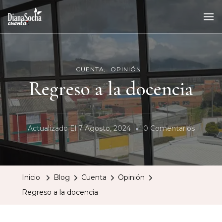
CUENTA
OPINIÓN
Regreso a la docencia
En
Actualizado El
7 Agosto, 2024
0 Comentarios
Regres
A
La
Inicio
Blog
Cuenta
Opinión
Docenc
Regreso a la docencia