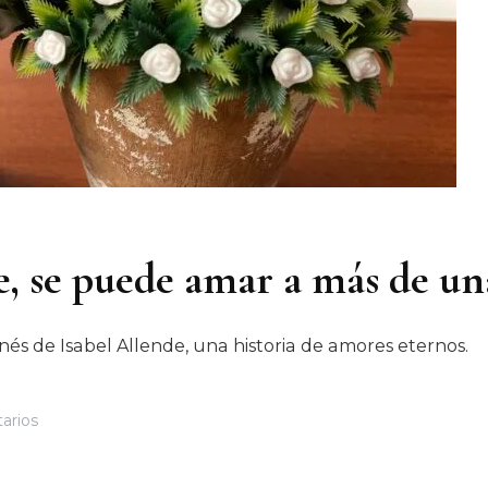
e, se puede amar a más de u
s de Isabel Allende, una historia de amores eternos.
En
arios
“El
Corazón