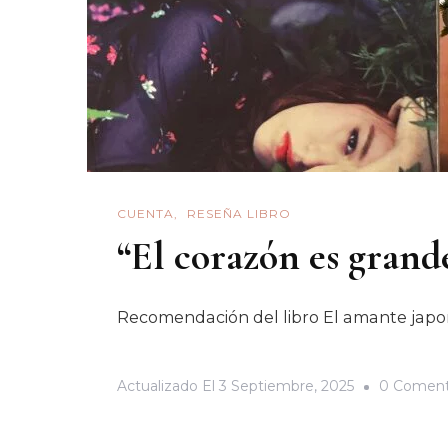
CUENTA
RESEÑA LIBRO
“El corazón es grand
Recomendación del libro El amante japoné
Actualizado El
3 Septiembre, 2025
0 Coment