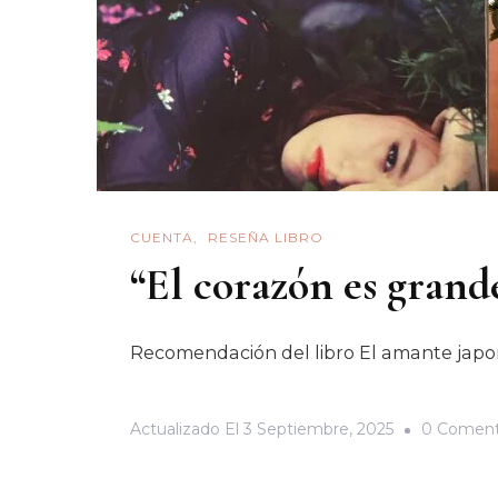
CUENTA
RESEÑA LIBRO
“El corazón es grand
Recomendación del libro El amante japoné
Actualizado El
3 Septiembre, 2025
0 Coment