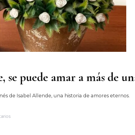
e, se puede amar a más de u
s de Isabel Allende, una historia de amores eternos.
En
arios
“El
Corazón