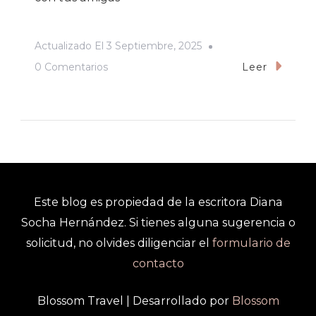
Actualizado El
3 Septiembre, 2025
En
0 Comentarios
Leer
El
Baile
Con
Amigas
Este blog es propiedad de la escritora Diana
Socha Hernández. Si tienes alguna sugerencia o
solicitud, no olvides diligenciar el
formulario de
contacto
Blossom Travel | Desarrollado por
Blossom