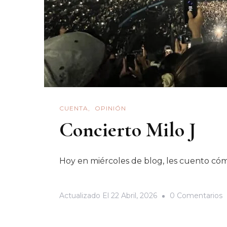
CUENTA
OPINIÓN
Concierto Milo J
Hoy en miércoles de blog, les cuento cóm
E
Actualizado El
22 Abril, 2026
0 Comentarios
C
M