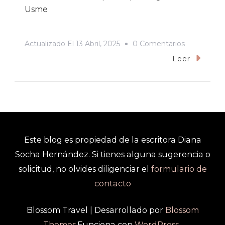
Usme
En
Actualizado El
13 Abril, 2025
0 Comentarios
Parque
Leer
Arqueológi
De
Usme,
Una
Clase
Este blog es propiedad de la escritora Diana
Natural
Socha Hernández. Si tienes alguna sugerencia o
solicitud, no olvides diligenciar el
formulario de
contacto
Blossom Travel | Desarrollado por
Blossom
Themes
.Funciona con
WordPress
.