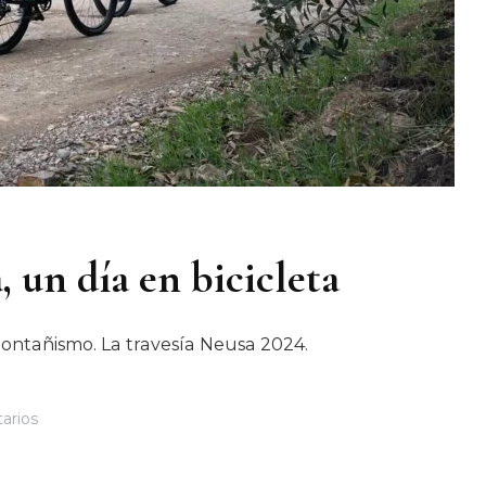
, un día en bicicleta
montañismo. La travesía Neusa 2024.
En
arios
La
Travesía