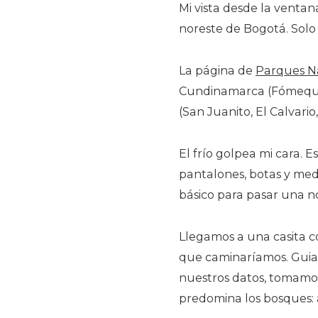
Mi vista desde la ventan
noreste de Bogotá. Solo
La página de
Parques Na
Cundinamarca (Fómeque, 
(San Juanito, El Calvari
El frío golpea mi cara. 
pantalones, botas y med
básico para pasar una n
Llegamos a una casita c
que caminaríamos. Gui
nuestros datos, tomamo
predomina los bosques: a