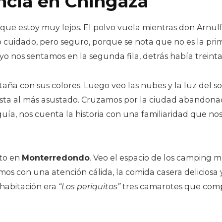
ncia en Chingaza
que estoy muy lejos. El polvo vuela mientras don Arnulf
 cuidado, pero seguro, porque se nota que no es la pri
yo nos sentamos en la segunda fila, detrás había treint
aña con sus colores. Luego veo las nubes y la luz del sol 
hasta al más asustado. Cruzamos por la ciudad abando
uía, nos cuenta la historia con una familiaridad que nos
to en
Monterredondo
. Veo el espacio de los camping
os con una atención cálida, la comida casera deliciosa y 
 habitación era
“Los periquitos”
tres camarotes que comp