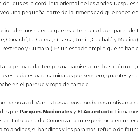
a del bus es la cordillera oriental de los Andes. Despué
 veo una pequeña parte de la inmensidad que rodea este
cionales.
nos cuenta que este territorio hace parte de 1
Choachí, La Calera, Guasca, Junín, Gachalá y Medina) 
o, Restrepo y Cumaral) Es un espacio amplio que se han 
Estaba preparada, tengo una camiseta, un buso térmico, 
ias especiales para caminatas por sendero, guantes y ga
oche en el parque y ropa de cambio.
on techo azul. Vemos tres videos donde nos motivan a cu
ados por
Parques Nacionales
y
El Acueducto
. Firmamos
s un tinto aguado. Comenzaba mi experiencia en un e
lto andinos, subandinos y los páramos, refugio de fauna 