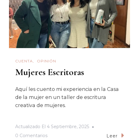
En
El
Día
De
La
Mujer
CUENTA
OPINIÓN
Mujeres Escritoras
Aquí les cuento mi experiencia en la Casa
de la mujer en un taller de escritura
creativa de mujeres.
Actualizado El
4 Septiembre, 2025
En
0 Comentarios
Leer