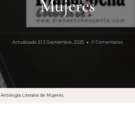
Mujeres
En
Actualizado El
3 Septiembre, 2025
0 Comentarios
Lanz
Antol
Litera
De
Mujer
ntología Literaria de Mujeres