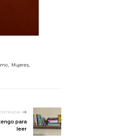
smo
Mujeres
 ENTRADA
 tengo para
leer