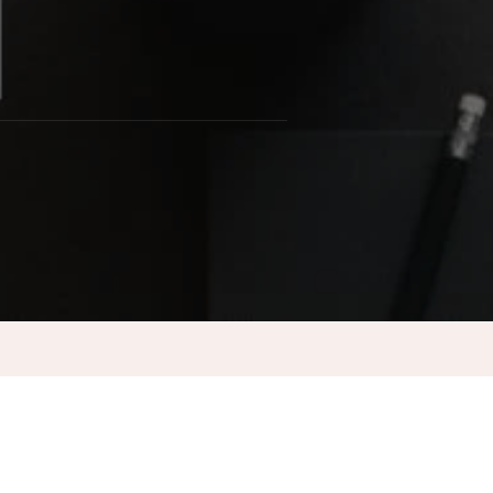
amiento
ogía
ria
es