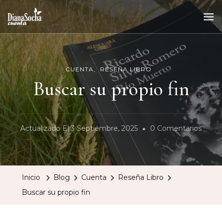
CUENTA
RESEÑA LIBRO
Buscar su propio fin
En
Actualizado El
3 Septiembre, 2025
0 Comentarios
Busca
Su
Propi
Inicio
Blog
Cuenta
Reseña Libro
Fin
Buscar su propio fin