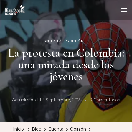
CUENTA
OPINIÓN
La protesta en Colombia:
una mirada desde los
jóvenes
En
Actualizado El
3 Septiembre, 2025
0 Comentarios
La
Prote
En
Inicio
Blog
Cuenta
Opinión