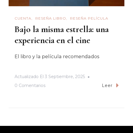
CUENTA
RESEÑA LIBRO
RESEÑA PELÍCULA
Bajo la misma estrella: una
experiencia en el cine
El libro y la película recomendados
Actualizado El
3 Septiembre, 2025
En
0 Comentarios
Leer
Bajo
La
Misma
Estrella:
Una