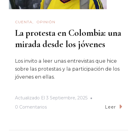
CUENTA
OPINIÓN
La protesta en Colombia: una
mirada desde los jóvenes
Los invito a leer unas entrevistas que hice
sobre las protestas y la participación de los
jóvenes en ellas.
Actualizado El
3 Septiembre, 2025
En
0 Comentarios
Leer
La
Protesta
En