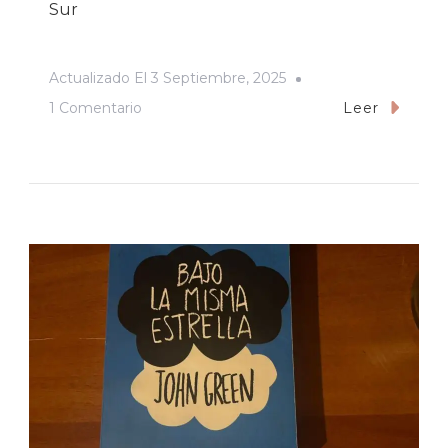
Sur
Actualizado El
3 Septiembre, 2025
En
1 Comentario
Leer
Docentes.
Reseña
De
La
Película
Estrella
Del
Sur