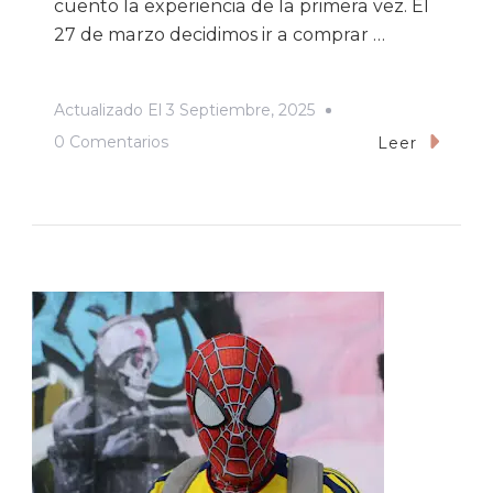
cuento la experiencia de la primera vez. El
27 de marzo decidimos ir a comprar …
Actualizado El
3 Septiembre, 2025
En
0 Comentarios
Leer
La
Primera
Vez
Nunca
Se
Olvida,
Concierto
Cuarteto
De
Nos