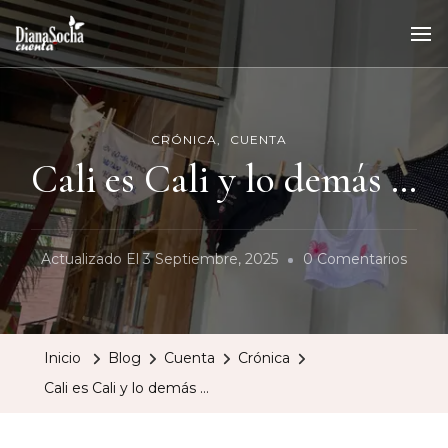
CRÓNICA
CUENTA
Cali es Cali y lo demás …
En
Actualizado El
3 Septiembre, 2025
0 Comentarios
Cali
Es
Cali
Inicio
Blog
Cuenta
Crónica
Y
Cali es Cali y lo demás …
Lo
Demá